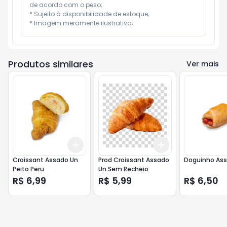
de acordo com o peso;

* Sujeito à disponibilidade de estoque;

* Imagem meramente ilustrativa;
Produtos similares
Ver mais
Add
Add
+
3
+
5
+
10
+
3
+
5
+
10
Croissant Assado Un
Prod Croissant Assado
Doguinho Ass
Peito Peru
Un Sem Recheio
R$ 6,99
R$ 5,99
R$ 6,50