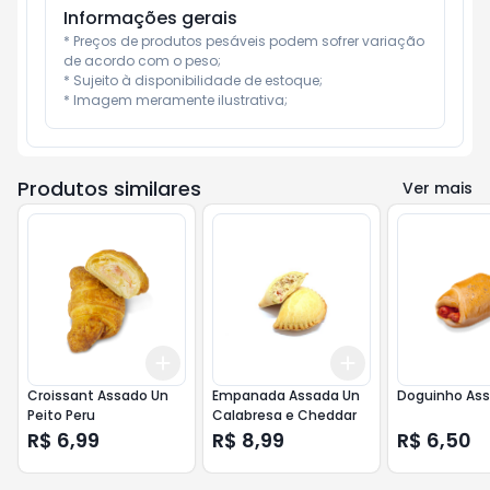
Informações gerais
* Preços de produtos pesáveis podem sofrer variação 
de acordo com o peso;

* Sujeito à disponibilidade de estoque;

* Imagem meramente ilustrativa;
Produtos similares
Ver mais
Add
Add
+
3
+
5
+
10
+
3
+
5
+
10
Croissant Assado Un
Empanada Assada Un
Doguinho Ass
Peito Peru
Calabresa e Cheddar
R$ 6,99
R$ 8,99
R$ 6,50