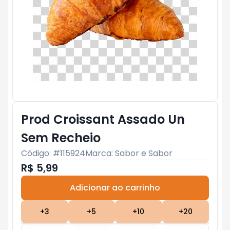
Prod Croissant Assado Un
Sem Recheio
Código: #
115924
Marca:
Sabor e Sabor
R$ 5,99
Adicionar ao carrinho
Subtotal:
R$ 0
+
3
+
5
+
10
+
20