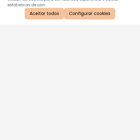
estatísticas de uso.
Aceitar todos
Configurar cookies
Aproveite as nossas promoções!
Cadastre seu e-mail e receba ofertas exclusivas.
QUERO RECEBER