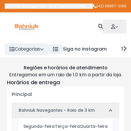
Bahniuk Navegantes
-
Rua Teixeira Soares
,
União da Vitória
(42) 99867-0195
-
PR
Categorias
Siga no Instagram
Tra
Regiões e horários de atendimento
Entregamos em um raio de 1.0 km a partir da loja.
Horários de entrega
Principal
Bahniuk Navegantes - Raio de 3 km
Segunda-feira
Terça-feira
Quarta-feira