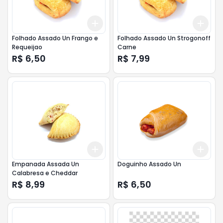
Add
Add
+
3
+
5
+
10
+
3
Folhado Assado Un Frango e
Folhado Assado Un Strogonoff
Requeijao
Carne
R$ 6,50
R$ 7,99
Add
Add
+
3
+
5
+
10
+
3
Empanada Assada Un
Doguinho Assado Un
Calabresa e Cheddar
R$ 8,99
R$ 6,50