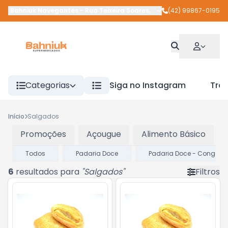
Bahniuk Navegantes
-
Rua Teixeira Soares
,
União da Vitória
(42) 99867-0195
-
PR
Categorias
Siga no Instagram
Tra
Início
Salgados
Promoções
Açougue
Alimento Básico
Todos
Padaria Doce
Padaria Doce - Cong
6
resultados para
"
Salgados
"
Filtros