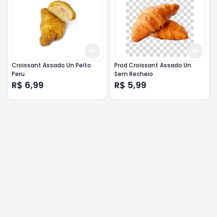
Add
Add
+
3
+
5
+
10
+
3
Croissant Assado Un Peito
Prod Croissant Assado Un
Peru
Sem Recheio
R$ 6,99
R$ 5,99