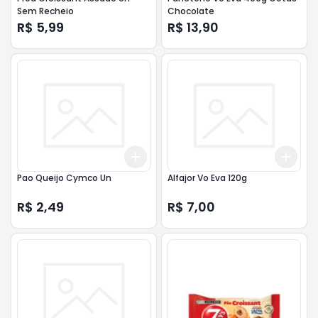
Sem Recheio
Chocolate
R$ 5,99
R$ 13,90
Add
Add
+
3
+
5
+
10
+
3
Pao Queijo Cymco Un
Alfajor Vo Eva 120g
R$ 2,49
R$ 7,00