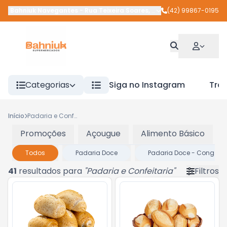
Bahniuk Navegantes
-
Rua Teixeira Soares
,
União da Vitória
(42) 99867-0195
-
PR
Categorias
Siga no Instagram
Tra
Início
Padaria e Confeitaria
Promoções
Açougue
Alimento Básico
Todos
Padaria Doce
Padaria Doce - Cong
41
resultados para
"
Padaria e Confeitaria
"
Filtros