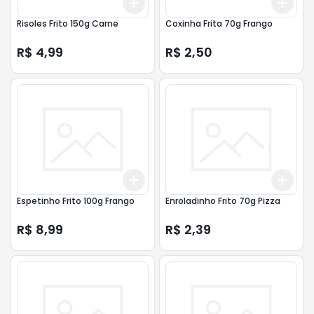
Add
Add
+
3
+
5
+
10
+
3
Risoles Frito 150g Carne
Coxinha Frita 70g Frango
R$ 4,99
R$ 2,50
Add
Add
+
3
+
5
+
10
+
3
Espetinho Frito 100g Frango
Enroladinho Frito 70g Pizza
R$ 8,99
R$ 2,39