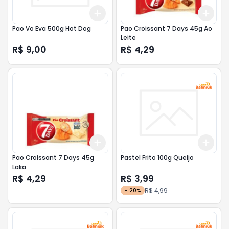
Add
Add
+
3
+
5
+
10
+
3
Pao Vo Eva 500g Hot Dog
Pao Croissant 7 Days 45g Ao
Leite
R$ 9,00
R$ 4,29
Add
Add
+
3
+
5
+
10
+
3
Pao Croissant 7 Days 45g
Pastel Frito 100g Queijo
Laka
R$ 4,29
R$ 3,99
R$ 4,99
-
20
%