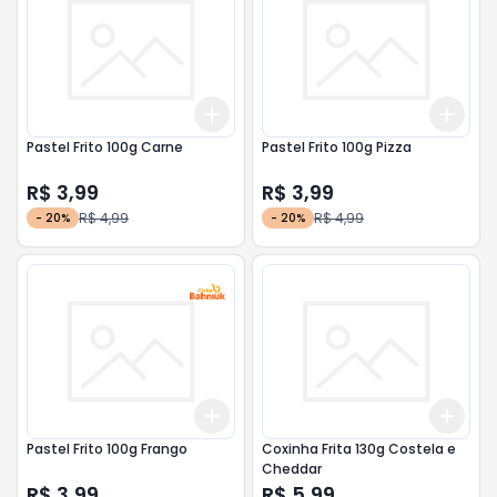
Add
Add
+
3
+
5
+
10
+
3
Pastel Frito 100g Carne
Pastel Frito 100g Pizza
R$ 3,99
R$ 3,99
R$ 4,99
R$ 4,99
-
20
%
-
20
%
Add
Add
+
3
+
5
+
10
+
3
Pastel Frito 100g Frango
Coxinha Frita 130g Costela e
Cheddar
R$ 3,99
R$ 5,99