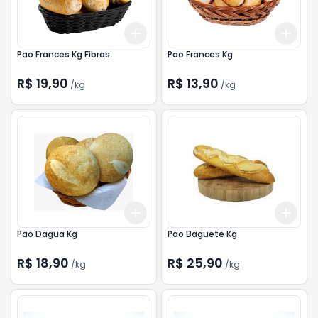
Add
Add
+
0.9
kg
+
1.5
kg
+
0.
Pao Frances Kg Fibras
Pao Frances Kg
R$ 19,90
R$ 13,90
/
kg
/
kg
Add
Add
+
0.9
kg
+
1.5
kg
+
1.2
Pao Dagua Kg
Pao Baguete Kg
R$ 18,90
R$ 25,90
/
kg
/
kg