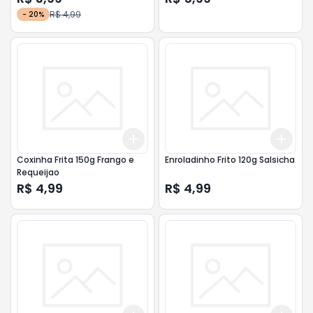
R$ 4,99
-
20
%
Add
Add
+
3
+
5
+
10
+
3
Coxinha Frita 150g Frango e
Enroladinho Frito 120g Salsicha
Requeijao
R$ 4,99
R$ 4,99