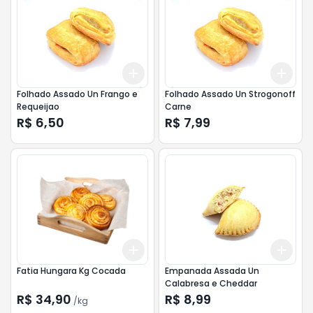
Add
Add
+
3
+
5
+
10
+
3
Folhado Assado Un Frango e
Folhado Assado Un Strogonoff
Requeijao
Carne
R$ 6,50
R$ 7,99
Add
Add
+
0.9
kg
+
1.5
kg
+
3
Fatia Hungara Kg Cocada
Empanada Assada Un
Calabresa e Cheddar
R$ 34,90
R$ 8,99
/
kg