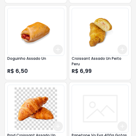
Add
Add
+
3
+
5
+
10
+
3
Doguinho Assado Un
Croissant Assado Un Peito
Peru
R$ 6,50
R$ 6,99
Add
Add
+
3
+
5
+
10
+
3
Prod Croissant Assado Un
Panetone Vo Eva 400g Gotas