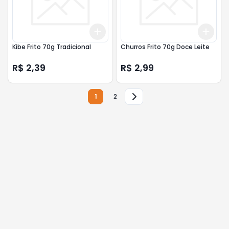
Add
Add
+
3
+
5
+
10
+
3
Kibe Frito 70g Tradicional
Churros Frito 70g Doce Leite
R$ 2,39
R$ 2,99
1
2