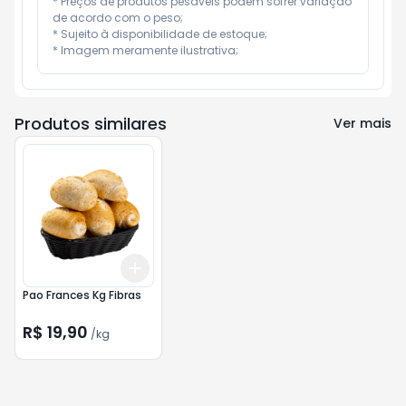
* Preços de produtos pesáveis podem sofrer variação 
de acordo com o peso;

* Sujeito à disponibilidade de estoque;

* Imagem meramente ilustrativa;
Produtos similares
Ver mais
Add
+
0.9
kg
+
1.5
kg
Pao Frances Kg Fibras
R$ 19,90
/
kg