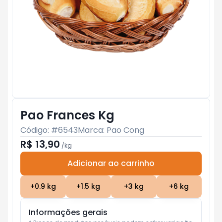
Pao Frances Kg
Código: #
6543
Marca:
Pao Cong
R$ 13,90
/
kg
Adicionar ao carrinho
Subtotal:
R$ 0
+
0.9
kg
+
1.5
kg
+
3
kg
+
6
kg
Informações gerais