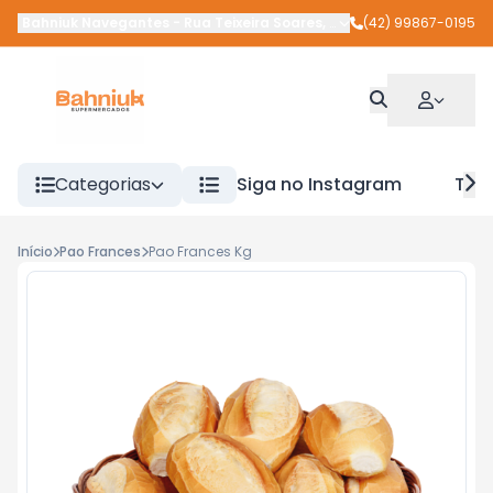
Bahniuk Navegantes
-
Rua Teixeira Soares
,
União da Vitória
(42) 99867-0195
-
PR
Categorias
Siga no Instagram
Tra
Início
Pao Frances
Pao Frances Kg