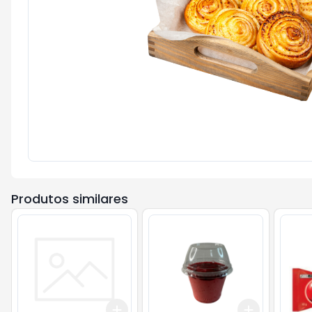
Produtos similares
Add
Add
+
3
+
5
+
10
+
3
+
5
+