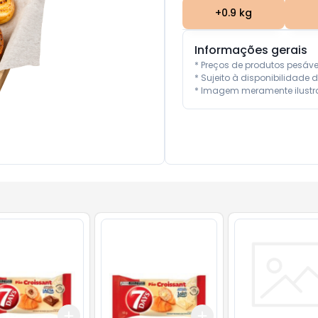
+
0.9
kg
Informações gerais
* Preços de produtos pesáv
* Sujeito à disponibilidade d
* Imagem meramente ilustra
Add
Add
10
+
3
+
5
+
10
+
3
+
5
+
10