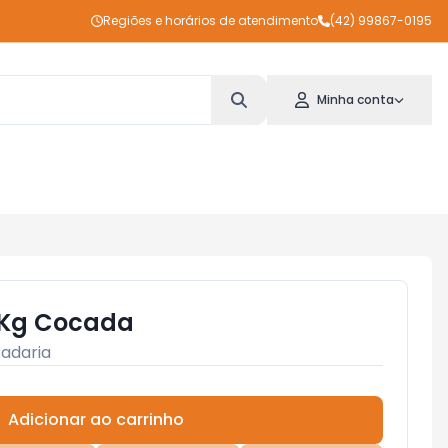
Regiões e horários de atendimento
(42) 99867-0195
Minha conta
 Kg Cocada
adaria
Adicionar ao carrinho
Subtotal:
R$ 0,00