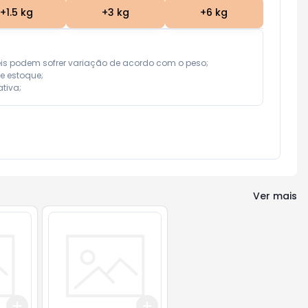
+
1.5
kg
+
3
kg
+
6
kg
eis podem sofrer variação de acordo com o peso;

e estoque;

tiva;
Ver mais
Add
Add
+
3
+
5
+
10
+
0.6
kg
+
1
kg