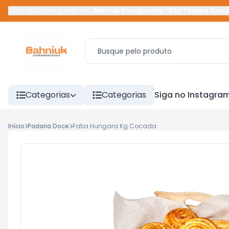
Você está navegando em:
Bahniuk Navegantes
-
Rua Teixeira Soar
Categorias
Categorias
Siga no Instagra
Início
Padaria Doce
Fatia Hungara Kg Cocada