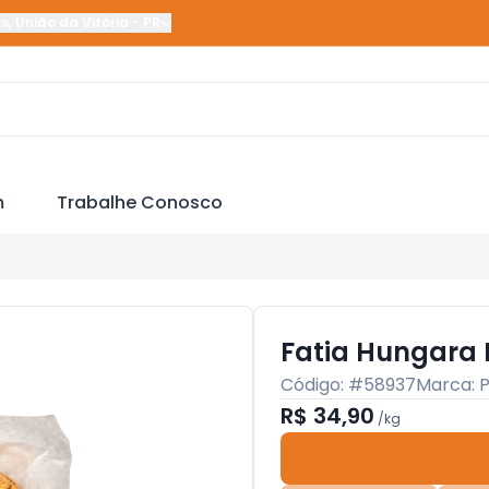
es
,
União da Vitória
-
PR
m
Trabalhe Conosco
Fatia Hungara
Código: #
58937
Marca:
P
R$ 34,90
/
kg