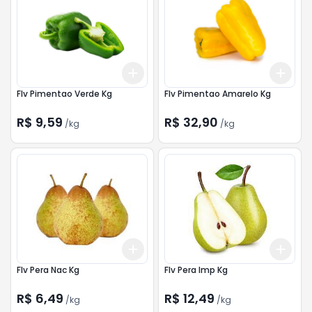
Add
Add
+
1.2
kg
+
2
kg
+
1.2
Flv Pimentao Verde Kg
Flv Pimentao Amarelo Kg
R$ 9,59
R$ 32,90
/
kg
/
kg
Add
Add
+
1.5
kg
+
2.5
kg
+
1.5
Flv Pera Nac Kg
Flv Pera Imp Kg
R$ 6,49
R$ 12,49
/
kg
/
kg