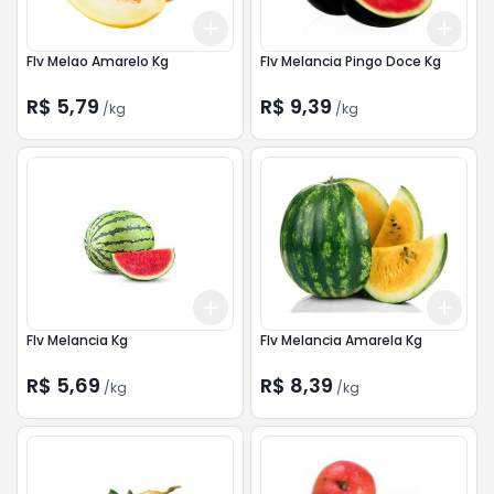
Add
Add
+
4.5
kg
+
7.5
kg
+
7.
Flv Melao Amarelo Kg
Flv Melancia Pingo Doce Kg
R$ 5,79
R$ 9,39
/
kg
/
kg
Add
Add
+
15
kg
+
25
kg
+
15
Flv Melancia Kg
Flv Melancia Amarela Kg
R$ 5,69
R$ 8,39
/
kg
/
kg