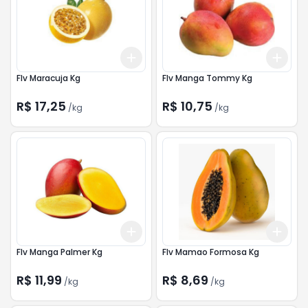
Add
Add
+
1.5
kg
+
2.5
kg
+
3
Flv Maracuja Kg
Flv Manga Tommy Kg
R$ 17,25
R$ 10,75
/
kg
/
kg
Add
Add
+
3
kg
+
5
kg
+
4.
Flv Manga Palmer Kg
Flv Mamao Formosa Kg
R$ 11,99
R$ 8,69
/
kg
/
kg