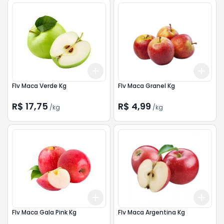
Add
Add
+
1.5
kg
+
2.5
kg
+
1.5
Flv Maca Verde Kg
Flv Maca Granel Kg
R$ 17,75
R$ 4,99
/
kg
/
kg
Add
Add
+
1.5
kg
+
2.5
kg
+
1.5
Flv Maca Gala Pink Kg
Flv Maca Argentina Kg