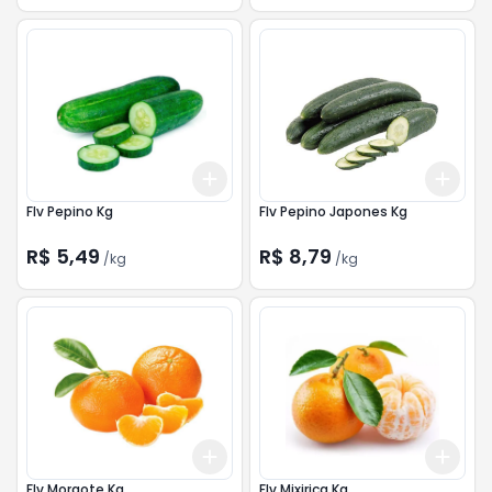
Add
Add
+
1.5
kg
+
2.5
kg
+
1.5
Flv Pepino Kg
Flv Pepino Japones Kg
R$ 5,49
R$ 8,79
/
kg
/
kg
Add
Add
+
1.5
kg
+
2.5
kg
+
1.5
Flv Morgote Kg
Flv Mixirica Kg