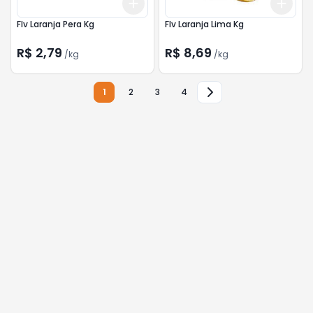
Add
Add
+
1.5
kg
+
2.5
kg
+
1.5
Flv Laranja Pera Kg
Flv Laranja Lima Kg
R$ 2,79
R$ 8,69
/
kg
/
kg
1
2
3
4