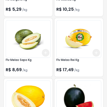
R$ 5,29
R$ 10,25
/
kg
/
kg
Add
Add
+
4.5
kg
+
7.5
kg
+
4.
Flv Melao Sapo Kg
Flv Melao Rei Kg
R$ 8,69
R$ 17,49
/
kg
/
kg