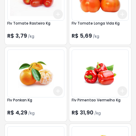
Add
Add
+
1.5
kg
+
2.5
kg
+
1.5
Flv Tomate Rasteiro Kg
Flv Tomate Longa Vida Kg
R$ 3,79
R$ 5,69
/
kg
/
kg
Add
Add
+
1.5
kg
+
2.5
kg
+
1.2
Flv Ponkan Kg
Flv Pimentao Vermelho Kg
R$ 4,29
R$ 31,90
/
kg
/
kg