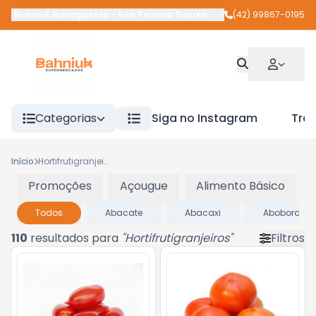
Bahniuk Navegantes
-
Rua Teixeira Soares
,
União da Vitória
(42) 99867-0195
-
PR
Categorias
Siga no Instagram
Tra
Início
Hortifrutigranjeiros
Promoções
Açougue
Alimento Básico
Todos
Abacate
Abacaxi
Abobora
110
resultados para
"
Hortifrutigranjeiros
"
Filtros