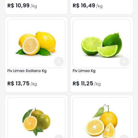
R$ 10,99
R$ 16,49
/
kg
/
kg
Add
Add
+
1.2
kg
+
2
kg
+
1.2
Flv Limao Siciliano Kg
Flv Limao Kg
R$ 13,75
R$ 11,25
/
kg
/
kg