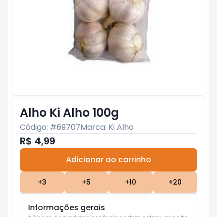
Alho Ki Alho 100g
Código: #
69707
Marca:
Ki Alho
R$ 4,99
Adicionar ao carrinho
Subtotal:
R$ 0
+
3
+
5
+
10
+
20
Informações gerais