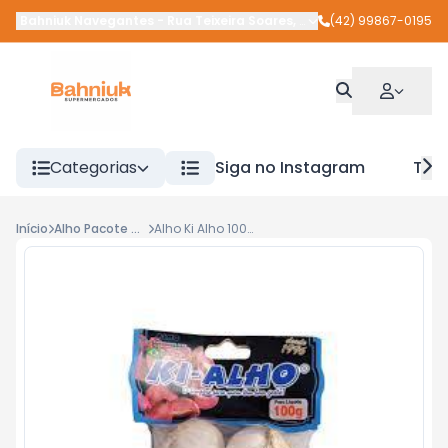
Bahniuk Navegantes
-
Rua Teixeira Soares
,
União da Vitória
(42) 99867-0195
-
PR
Categorias
Siga no Instagram
Tra
Início
Alho Pacote Até 200g
Alho Ki Alho 100g