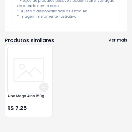
* Preços de produtos pesáveis podem sofrer variação 
de acordo com o peso;

* Sujeito à disponibilidade de estoque;

* Imagem meramente ilustrativa;
Produtos similares
Ver mais
Add
+
3
+
5
+
10
Alho Mega Alho 150g
R$ 7,25