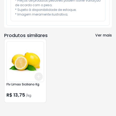
* Preços de produtos pesáveis podem sofrer variação 
de acordo com o peso;

* Sujeito à disponibilidade de estoque;

* Imagem meramente ilustrativa;
Produtos similares
Ver mais
Add
+
1.2
kg
+
2
kg
Flv Limao Siciliano Kg
R$ 13,75
/
kg