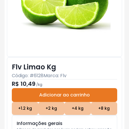
Flv Limao Kg
Código: #
6128
Marca:
Flv
R$ 10,49
/
kg
Adicionar ao carrinho
Subtotal:
R$ 0
+
1.2
kg
+
2
kg
+
4
kg
+
8
kg
Informações gerais