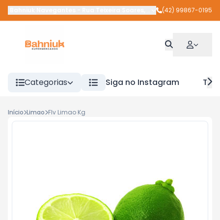
Bahniuk Navegantes
-
Rua Teixeira Soares
,
União da Vitória
(42) 99867-0195
-
PR
Categorias
Siga no Instagram
Tra
Início
Limao
Flv Limao Kg