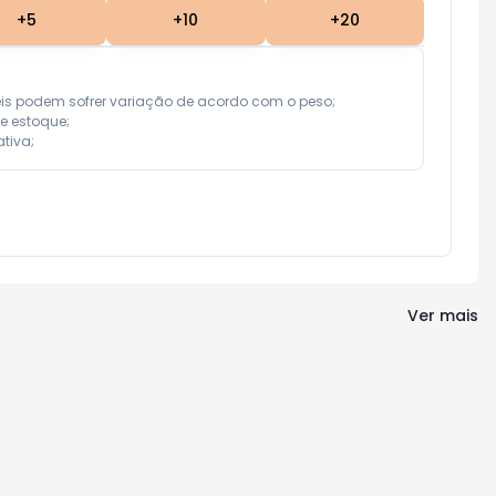
+
5
+
10
+
20
eis podem sofrer variação de acordo com o peso;

e estoque;

tiva;
Ver mais