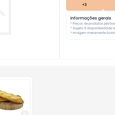
+
3
Informações gerais
* Preços de produtos pesáv
* Sujeito à disponibilidade d
* Imagem meramente ilustra
Add
.5
kg
+
1.2
kg
+
2
kg