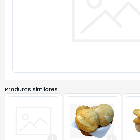
Produtos similares
Add
Add
+
3
+
5
+
10
+
0.9
kg
+
1