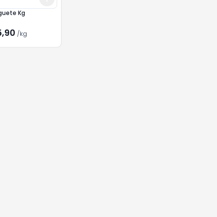
guete Kg
5,90
/
kg