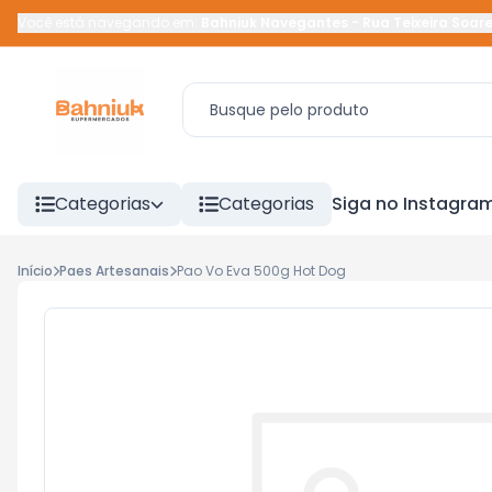
Você está navegando em:
Bahniuk Navegantes
-
Rua Teixeira Soar
Categorias
Categorias
Siga no Instagra
Início
Paes Artesanais
Pao Vo Eva 500g Hot Dog