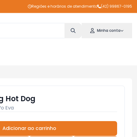
Regiões e horários de atendimento
(42) 99867-0195
Minha conta
g Hot Dog
Vo Eva
Adicionar ao carrinho
Subtotal:
R$ 0,00