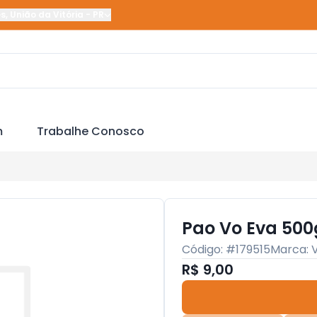
es
,
União da Vitória
-
PR
m
Trabalhe Conosco
Pao Vo Eva 500
Código: #
179515
Marca:
R$ 9,00