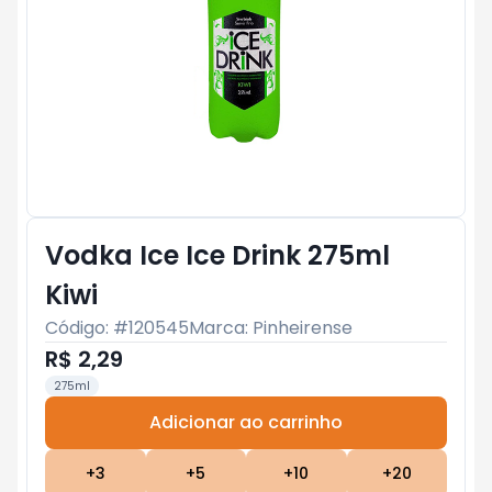
Vodka Ice Ice Drink 275ml
Kiwi
Código: #
120545
Marca:
Pinheirense
R$ 2,29
275ml
Adicionar ao carrinho
Subtotal:
R$ 0
+
3
+
5
+
10
+
20