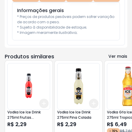
Informações gerais
* Preços de produtos pesáveis podem sofrer variação 
de acordo com o peso;

* Sujeito à disponibilidade de estoque;

* Imagem meramente ilustrativa;
Produtos similares
Ver mais
Add
Add
+
3
+
5
+
10
+
3
+
5
+
10
Vodka Ice Ice Drink
Vodka Ice Ice Drink
Vodka Gfa Ice
275ml Frutas
275ml Pina Colada
275ml Tropica
Vermelhas
R$ 2,29
R$ 2,29
R$ 6,49
R$ 7,6
-
16
%