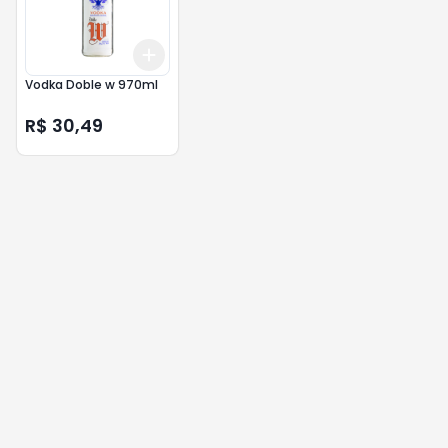
Add
+
3
+
5
+
10
Vodka Doble w 970ml
R$ 30,49