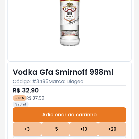
Vodka Gfa Smirnoff 998ml
Código: #
3495
Marca:
Diageo
R$ 32,90
R$ 37,90
-
13
%
998ml
Adicionar ao carrinho
Subtotal:
R$ 0
+
3
+
5
+
10
+
20