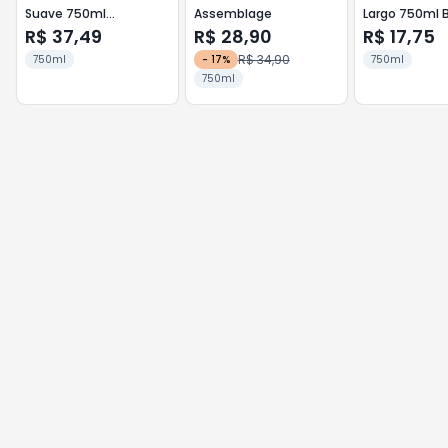
Suave 750ml
Assemblage
Largo 750ml 
Cabernet/Rose
Suave
R$ 37,49
R$ 28,90
R$ 17,75
R$ 34,90
750ml
-
17
%
750ml
750ml