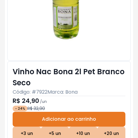
Vinho Nac Bona 2l Pet Branco
Seco
Código: #
7922
Marca:
Bona
R$ 24,90
/
un
R$ 32,90
-
24
%
Adicionar ao carrinho
Subtotal:
R$ 0
+
3
un
+
5
un
+
10
un
+
20
un