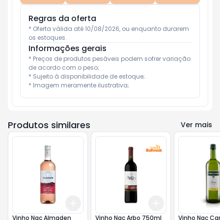
Regras da oferta
* Oferta válida até 10/08/2026, ou enquanto durarem 
os estoques.
Informações gerais
* Preços de produtos pesáveis podem sofrer variação 
de acordo com o peso;

* Sujeito à disponibilidade de estoque;

* Imagem meramente ilustrativa;
Produtos similares
Ver mais
Add
Add
+
3
+
5
+
10
+
3
+
5
+
10
Vinho Nac Almaden
Vinho Nac Arbo 750ml
Vinho Nac C