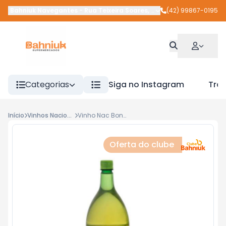
Bahniuk Navegantes
-
Rua Teixeira Soares
,
União da Vitória
(42) 99867-0195
-
PR
Categorias
Siga no Instagram
Tra
Início
Vinhos Nacionais
Vinho Nac Bona 2l Pet Branco Seco
Oferta do clube