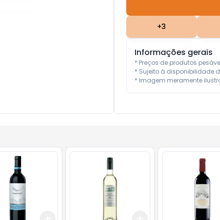
+
3
Informações gerais
* Preços de produtos pesáv
* Sujeito à disponibilidade d
* Imagem meramente ilustra
Add
Add
10
+
3
+
5
+
10
+
3
+
5
+
10