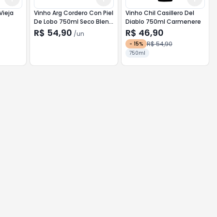
Vieja
Vinho Arg Cordero Con Piel
Vinho Chil Casillero Del
De Lobo 750ml Seco Blend
Diablo 750ml Carmenere
Tinto
R$ 54,90
R$ 46,90
/
un
R$ 54,90
-
15
%
750ml