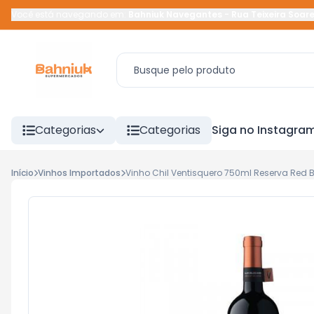
Você está navegando em:
Bahniuk Navegantes
-
Rua Teixeira Soar
Categorias
Categorias
Siga no Instagra
Início
Vinhos Importados
Vinho Chil Ventisquero 750ml Reserva Red 