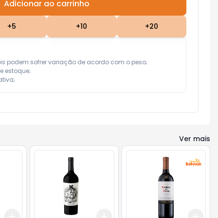
Adicionar ao carrinho
Subtotal:
R$ 0,00
+
5
+
10
+
20
eis podem sofrer variação de acordo com o peso;

e estoque;

tiva;
Ver mais
Add
Add
Add
+
3
+
5
+
10
+
3
+
5
+
10
+
3