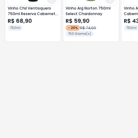
Vinho Chil Ventisquero
Vinho Arg Norton 750ml
Vinho A
750ml Reserva Cabernet
Select Chardonnay
Cabern
Sauvignon
R$ 68,90
R$ 59,90
R$ 4
R$ 74,90
750ml
-
20
%
750ml
750 Grama(s)