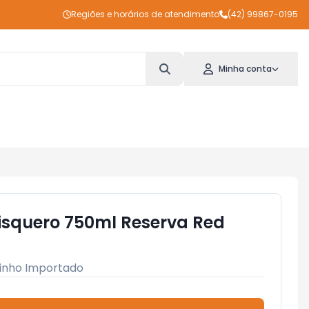
Regiões e horários de atendimento
(42) 99867-0195
Minha conta
tisquero 750ml Reserva Red
inho Importado