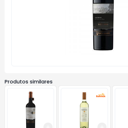
Produtos similares
Add
Add
+
3
+
5
+
10
+
3
+
5
+