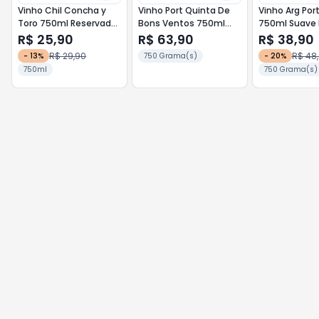
Vinho Chil Concha y
Vinho Port Quinta De
Vinho Arg Por
Toro 750ml Reservado
Bons Ventos 750ml
750ml Suave 
Carmenere
Fresh
R$ 25,90
R$ 63,90
R$ 38,90
R$ 29,90
R$ 48
-
13
%
750 Grama(s)
-
20
%
750ml
750 Grama(s)