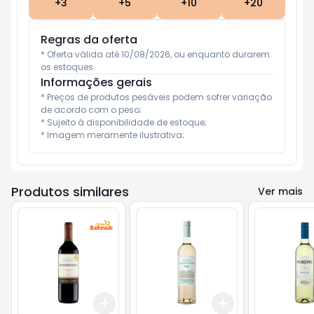
+
3
+
5
+
10
+
20
Regras da oferta
* Oferta válida até 10/08/2026, ou enquanto durarem 
os estoques.
Informações gerais
* Preços de produtos pesáveis podem sofrer variação 
de acordo com o peso;

* Sujeito à disponibilidade de estoque;

* Imagem meramente ilustrativa;
Produtos similares
Ver mais
Add
Add
+
3
+
5
+
10
+
3
+
5
+
10