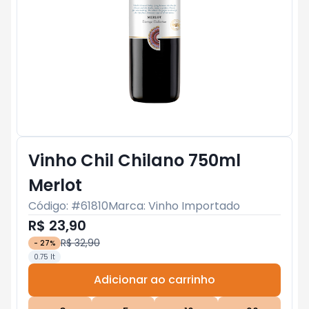
Vinho Chil Chilano 750ml
Merlot
Código: #
61810
Marca:
Vinho Importado
R$ 23,90
R$ 32,90
-
27
%
0.75 lt
Adicionar ao carrinho
Subtotal:
R$ 0