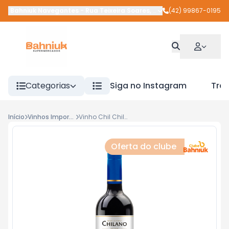
Bahniuk Navegantes
-
Rua Teixeira Soares
,
União da Vitória
(42) 99867-0195
-
PR
Categorias
Siga no Instagram
Tra
Início
Vinhos Importados
Vinho Chil Chilano 750ml Merlot
Oferta do clube