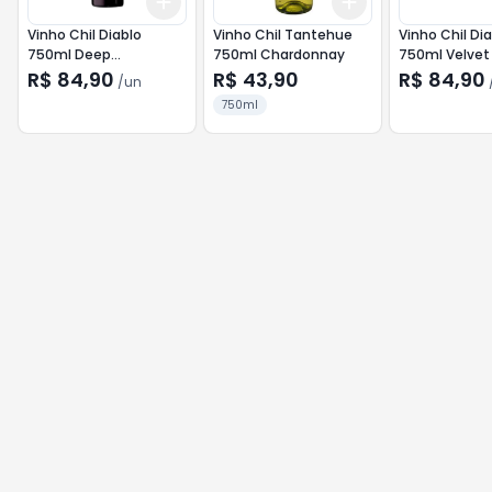
Add
Add
+
3
+
5
+
10
+
3
+
5
+
10
Vinho Chil Diablo
Vinho Chil Tantehue
Vinho Chil Di
750ml Deep
750ml Chardonnay
750ml Velvet
Carmenere
R$ 84,90
R$ 43,90
R$ 84,90
/
un
750ml