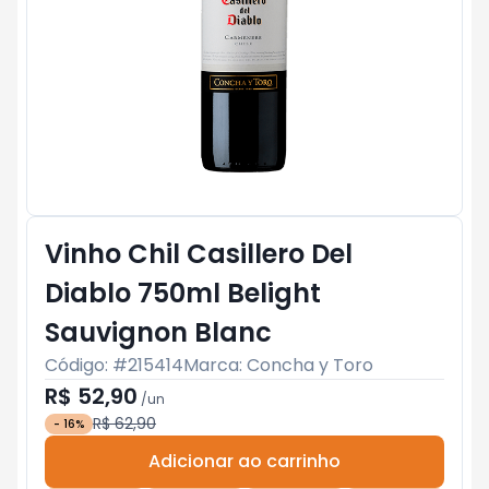
Vinho Chil Casillero Del
Diablo 750ml Belight
Sauvignon Blanc
Código: #
215414
Marca:
Concha y Toro
R$ 52,90
/
un
R$ 62,90
-
16
%
Adicionar ao carrinho
Subtotal:
R$ 0