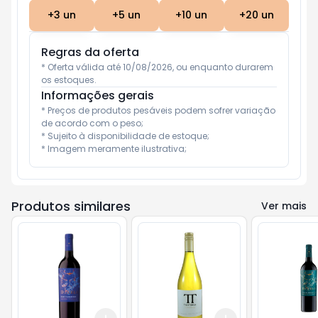
+
3
un
+
5
un
+
10
un
+
20
un
Regras da oferta
* Oferta válida até 10/08/2026, ou enquanto durarem 
os estoques.
Informações gerais
* Preços de produtos pesáveis podem sofrer variação 
de acordo com o peso;

* Sujeito à disponibilidade de estoque;

* Imagem meramente ilustrativa;
Produtos similares
Ver mais