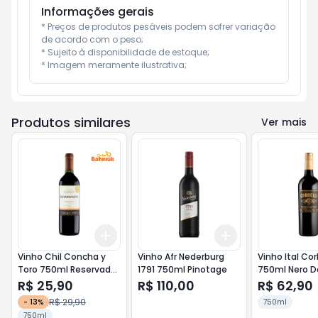
Informações gerais
* Preços de produtos pesáveis podem sofrer variação 
de acordo com o peso;

* Sujeito à disponibilidade de estoque;

* Imagem meramente ilustrativa;
Produtos similares
Ver mais
Add
Add
+
3
+
5
+
10
+
3
+
5
+
10
Vinho Chil Concha y
Vinho Afr Nederburg
Vinho Ital Corb
Toro 750ml Reservado
1791 750ml Pinotage
750ml Ne
Carmenere
R$ 25,90
R$ 110,00
R$ 62,90
R$ 29,90
-
13
%
750ml
750ml