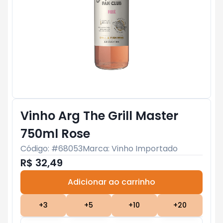
Vinho Arg The Grill Master
750ml Rose
Código: #
68053
Marca:
Vinho Importado
R$ 32,49
Adicionar ao carrinho
Subtotal:
R$ 0
+
3
+
5
+
10
+
20