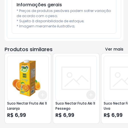
Informações gerais
* Preços de produtos pesáveis podem sofrer variação 
de acordo com o peso;

* Sujeito à disponibilidade de estoque;

* Imagem meramente ilustrativa;
Produtos similares
Ver mais
Add
Add
+
3
+
5
+
10
+
3
+
5
+
10
Suco Nectar Fruta Aki 1l
Suco Nectar Fruta Aki 1l
Suco Nectar Fr
Laranja
Pessego
Uva
R$ 6,99
R$ 6,99
R$ 6,99