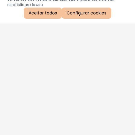
estatísticas de uso.
Aceitar todos
Configurar cookies
Aproveite as nossas promoções!
Cadastre seu e-mail e receba ofertas exclusivas.
QUERO RECEBER