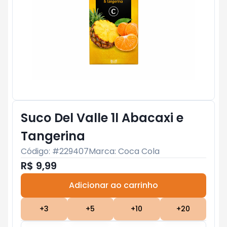
Suco Del Valle 1l Abacaxi e
Tangerina
Código: #
229407
Marca:
Coca Cola
R$ 9,99
Adicionar ao carrinho
Subtotal:
R$ 0
+
3
+
5
+
10
+
20