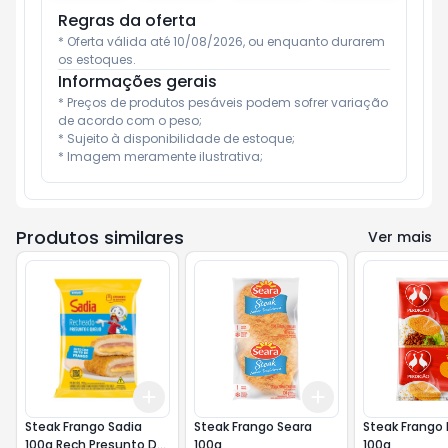
Regras da oferta
* Oferta válida até 10/08/2026, ou enquanto durarem 
os estoques.
Informações gerais
* Preços de produtos pesáveis podem sofrer variação 
de acordo com o peso;

* Sujeito à disponibilidade de estoque;

* Imagem meramente ilustrativa;
Produtos similares
Ver mais
Add
Add
+
3
+
5
+
10
+
3
+
5
+
10
Steak Frango Sadia
Steak Frango Seara
Steak Frango 
100g Rech Presunto De
100g
100g