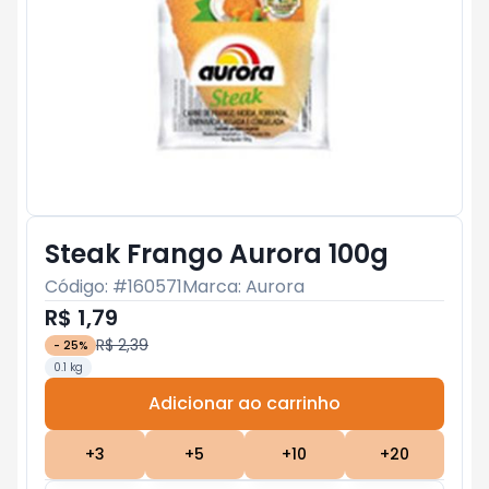
Steak Frango Aurora 100g
Código: #
160571
Marca:
Aurora
R$ 1,79
R$ 2,39
-
25
%
0.1 kg
Adicionar ao carrinho
Subtotal:
R$ 0
+
3
+
5
+
10
+
20