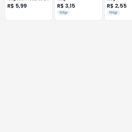
Peru e Queijo
R$ 5,99
R$ 3,15
R$ 2,55
100gr
100gr