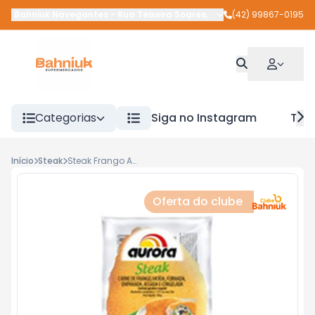
Bahniuk Navegantes
-
Rua Teixeira Soares
,
União da Vitória
(42) 99867-0195
-
PR
Categorias
Siga no Instagram
Tra
Início
Steak
Steak Frango Aurora 100g
Oferta do clube