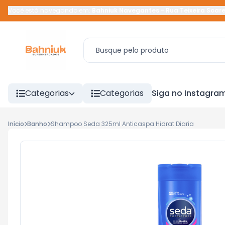
Você está navegando em:
Bahniuk Navegantes
-
Rua Teixeira Soar
Categorias
Categorias
Siga no Instagra
Início
Banho
Shampoo Seda 325ml Anticaspa Hidrat Diaria