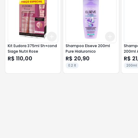
Add
Add
+
3
+
5
+
10
+
3
+
5
+
Kit Eudora 375ml Sh+cond
Shampoo Elseve 200ml
Shampo
Siage Nutri Rose
Pure Hialuronico
200ml 
Refres
R$ 110,00
R$ 20,90
R$ 21
0.2 lt
200ml