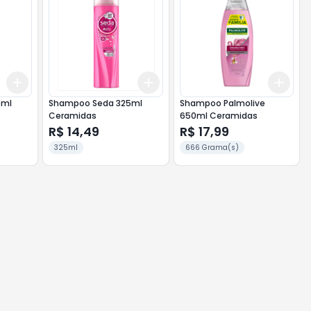
Add
Add
Add
+
3
+
5
+
10
+
3
+
5
+
10
+
3
5ml
Shampoo Seda 325ml
Shampoo Palmolive
Ceramidas
650ml Ceramidas
R$ 14,49
R$ 17,99
325ml
666 Grama(s)