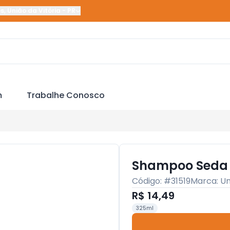
es
,
União da Vitória
-
PR
m
Trabalhe Conosco
Shampoo Seda 3
Código: #
31519
Marca:
Un
R$ 14,49
325ml