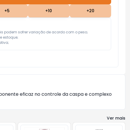
+
5
+
10
+
20
eis podem sofrer variação de acordo com o peso;

e estoque;

tiva;
mponente eficaz no controle da caspa e complexo
Ver mais