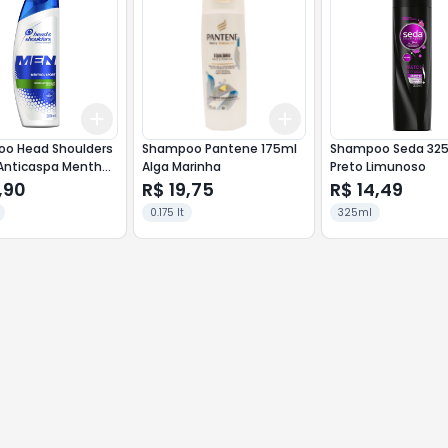
Add
Add
10
+
3
+
5
+
10
+
3
+
5
+
10
o Head Shoulders
Shampoo Pantene 175ml
Shampoo Seda 32
Anticaspa Menthol
Alga Marinha
Preto Limunoso
,90
R$ 19,75
R$ 14,49
0.175 lt
325ml