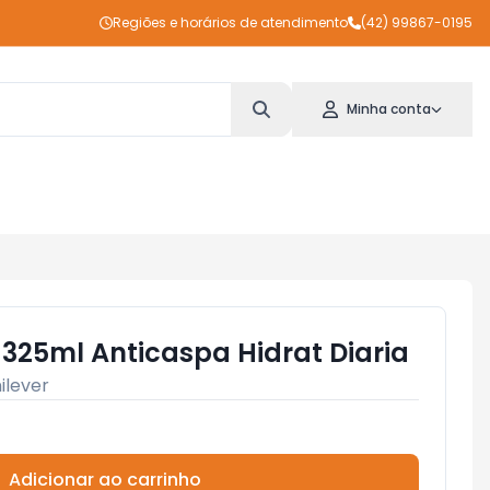
Regiões e horários de atendimento
(42) 99867-0195
Minha conta
25ml Anticaspa Hidrat Diaria
ilever
Adicionar ao carrinho
Subtotal:
R$ 0,00