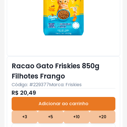
Racao Gato Friskies 850g
Filhotes Frango
Código: #
229377
Marca:
Friskies
R$ 20,49
Adicionar ao carrinho
Subtotal:
R$ 0
+
3
+
5
+
10
+
20