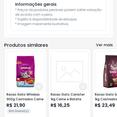
Informações gerais
* Preços de produtos pesáveis podem sofrer variação 
de acordo com o peso;

* Sujeito à disponibilidade de estoque;

* Imagem meramente ilustrativa;
Produtos similares
Ver mais
Add
Add
+
3
+
5
+
10
+
3
+
5
+
10
Racao Gato Whiskas
Racao Gato Canister
Racao Gato 
900g Castrados Carne
1kg Carne e Batata
1kg Castrados
Com Maca
R$ 21,90
R$ 16,25
R$ 23,49
900 Grama(s)