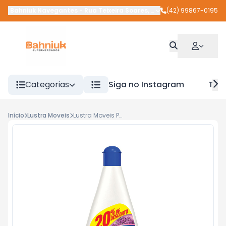
Bahniuk Navegantes
-
Rua Teixeira Soares
,
União da Vitória
(42) 99867-0195
-
PR
Categorias
Siga no Instagram
Tra
Início
Lustra Moveis
Lustra Moveis Poliflor 500ml Lavanda