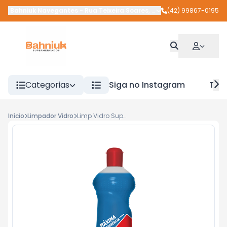
Bahniuk Navegantes
-
Rua Teixeira Soares
,
União da Vitória
(42) 99867-0195
-
PR
Categorias
Siga no Instagram
Tra
Início
Limpador Vidro
Limp Vidro Suprema 500ml Squeeze