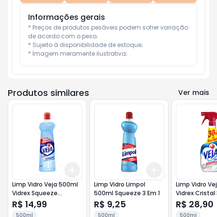
Informações gerais
* Preços de produtos pesáveis podem sofrer variação 
de acordo com o peso;

* Sujeito à disponibilidade de estoque;

* Imagem meramente ilustrativa;
Produtos similares
Ver mais
Add
Add
+
3
+
5
+
10
+
3
+
5
+
10
Limp Vidro Veja 500ml
Limp Vidro Limpol
Limp Vidro Ve
Vidrex Squeeze
500ml Squeeze 3 Em 1
Vidrex Cristal
Lv500pg400ml
Gratis
R$ 14,99
R$ 9,25
R$ 28,90
500ml
500ml
500ml