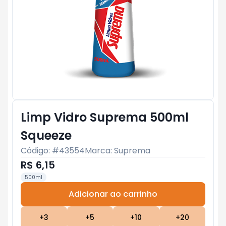
Limp Vidro Suprema 500ml
Squeeze
Código: #
43554
Marca:
Suprema
R$ 6,15
500ml
Adicionar ao carrinho
Subtotal:
R$ 0
+
3
+
5
+
10
+
20