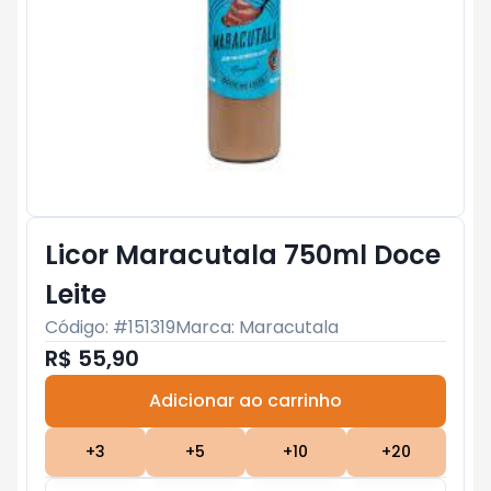
Licor Maracutala 750ml Doce
Leite
Código: #
151319
Marca:
Maracutala
R$ 55,90
Adicionar ao carrinho
Subtotal:
R$ 0
+
3
+
5
+
10
+
20