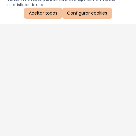
estatísticas de uso.
Aceitar todos
Configurar cookies
Aproveite as nossas promoções!
Cadastre seu e-mail e receba ofertas exclusivas.
QUERO RECEBER