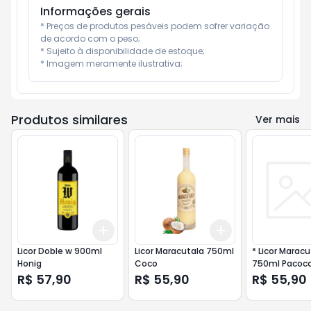
Informações gerais
* Preços de produtos pesáveis podem sofrer variação 
de acordo com o peso;

* Sujeito à disponibilidade de estoque;

* Imagem meramente ilustrativa;
Produtos similares
Ver mais
Add
Add
+
3
+
5
+
10
+
3
+
5
+
10
Licor Doble w 900ml
Licor Maracutala 750ml
* Licor Maracu
Honig
Coco
750ml Pacoc
R$ 57,90
R$ 55,90
R$ 55,90