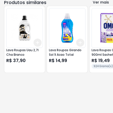
Produtos similares
Ver mais
Add
Add
+
3
+
5
+
10
+
3
+
5
+
10
Lava Roupas Uau 2,7l
Lava Roupas Girando
Lava Roupas
Cha Branco
Sol 1l Acao Total
900ml Sachet
R$ 37,90
R$ 14,99
R$ 19,49
924 Grama(s)