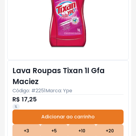
Lava Roupas Tixan 1l Gfa
Maciez
Código: #
2251
Marca:
Ype
R$ 17,25
1L
Adicionar ao carrinho
Subtotal:
R$ 0
+
3
+
5
+
10
+
20