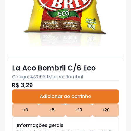
La Aco Bombril C/6 Eco
Código: #
205311
Marca:
Bombril
R$ 3,29
Adicionar ao carrinho
Subtotal:
R$ 0
+
3
+
5
+
10
+
20
Informações gerais