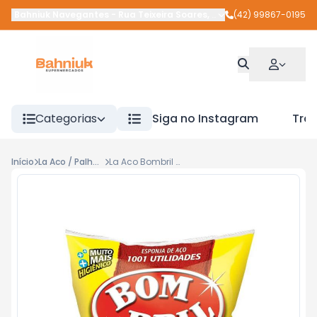
Bahniuk Navegantes
-
Rua Teixeira Soares
,
União da Vitória
(42) 99867-0195
-
PR
Categorias
Siga no Instagram
Tra
Início
La Aco / Palha Aco
La Aco Bombril C/6 Eco