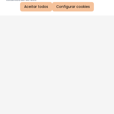
Aceitar todos
Configurar cookies
Aproveite as nossas promoções!
Cadastre seu e-mail e receba ofertas exclusivas.
QUERO RECEBER