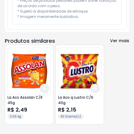
* Preços de produtos pesáveis podem sofrer variação 
de acordo com o peso;

* Sujeito à disponibilidade de estoque;

* Imagem meramente ilustrativa;
Produtos similares
Ver mais
Add
Add
+
3
+
5
+
10
+
3
+
5
+
10
La Aco Assolan C/8
La Aco q Lustro C/6
45g
40g
R$ 2,49
R$ 2,15
0.06 kg
40 Grama(s)