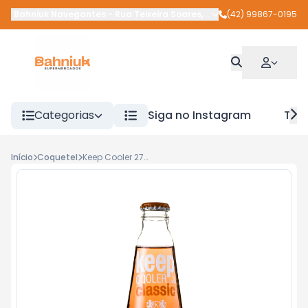
Bahniuk Navegantes
-
Rua Teixeira Soares
,
União da Vitória
(42) 99867-0195
-
PR
Categorias
Siga no Instagram
Tra
Início
Coquetel
Keep Cooler 275ml Classic Pessego