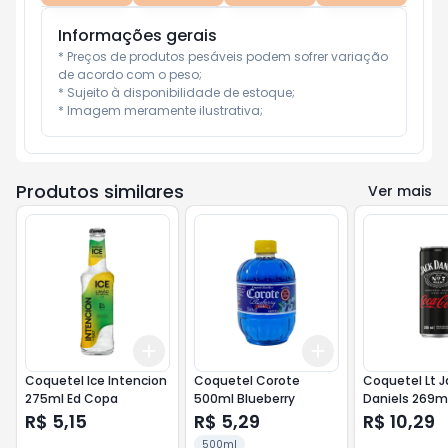
Informações gerais
* Preços de produtos pesáveis podem sofrer variação 
de acordo com o peso;

* Sujeito à disponibilidade de estoque;

* Imagem meramente ilustrativa;
Produtos similares
Ver mais
Add
Add
+
3
+
5
+
10
+
3
+
5
+
10
Coquetel Ice Intencion
Coquetel Corote
Coquetel Lt J
275ml Ed Copa
500ml Blueberry
Daniels 269m
Cola
R$ 5,15
R$ 5,29
R$ 10,29
500ml