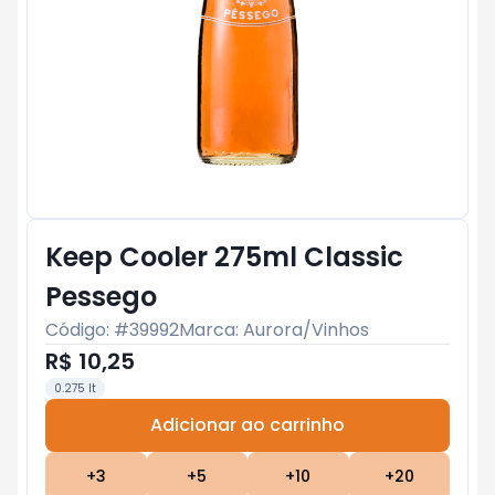
Keep Cooler 275ml Classic
Pessego
Código: #
39992
Marca:
Aurora/Vinhos
R$ 10,25
0.275 lt
Adicionar ao carrinho
Subtotal:
R$ 0
+
3
+
5
+
10
+
20