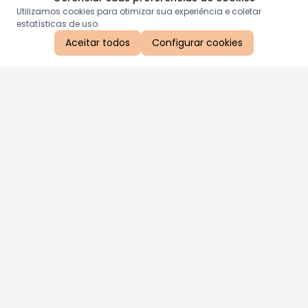
Utilizamos cookies para otimizar sua experiência e coletar
estatísticas de uso.
Aceitar todos
Configurar cookies
Aproveite as nossas promoções!
Cadastre seu e-mail e receba ofertas exclusivas.
QUERO RECEBER