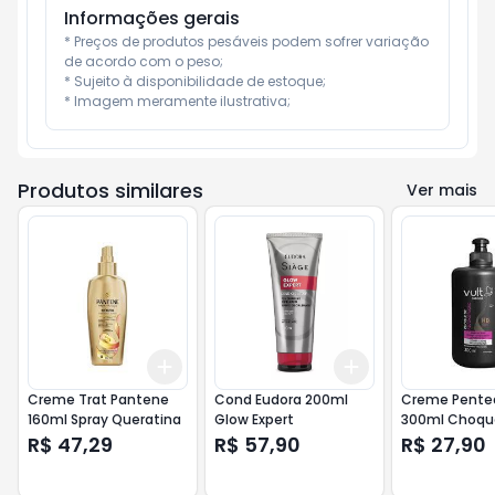
Informações gerais
* Preços de produtos pesáveis podem sofrer variação 
de acordo com o peso;

* Sujeito à disponibilidade de estoque;

* Imagem meramente ilustrativa;
Produtos similares
Ver mais
Add
Add
+
3
+
5
+
10
+
3
+
5
+
10
Creme Trat Pantene
Cond Eudora 200ml
Creme Pentea
160ml Spray Queratina
Glow Expert
300ml Choqu
Reconstruca
R$ 47,29
R$ 57,90
R$ 27,90