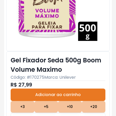
Gel Fixador Seda 500g Boom
Volume Maximo
Código: #
170275
Marca:
Unilever
R$ 27,99
Adicionar ao carrinho
Subtotal:
R$ 0
+
3
+
5
+
10
+
20