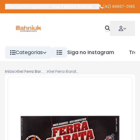
Bahniuk Navegantes
-
Rua Teixeira Soares
,
União da Vitória
(42) 99867-0195
-
PR
Categorias
Siga no Instagram
Tra
Início
Gel Ferra Barata
Gel Ferra Barata 10g