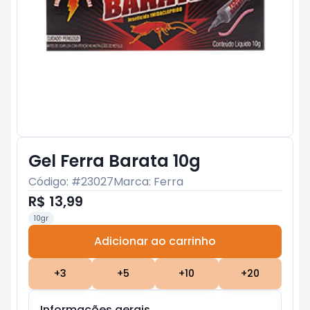
Gel Ferra Barata 10g
Código: #
23027
Marca:
Ferra
R$ 13,99
10gr
Adicionar ao carrinho
Subtotal:
R$ 0
+
3
+
5
+
10
+
20
Informações gerais