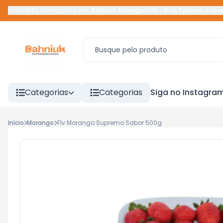
Você está navegando em:
Bahniuk Navegantes
-
Rua Teixeira Soar
Categorias
Categorias
Siga no Instagra
Início
Morango
Flv Morango Supremo Sabor 500g