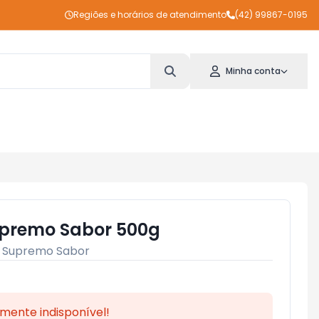
Regiões e horários de atendimento
(42) 99867-0195
Minha conta
upremo Sabor 500g
:
Supremo Sabor
mente indisponível!