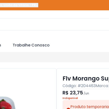
es
,
União da Vitória
-
PR
m
Trabalhe Conosco
Flv Morango S
Código: #
204463
Marca
R$ 23,75
/
un
Indisponível
Produto temporaria