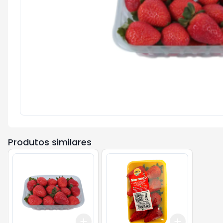
Produtos similares
Add
Add
+
3
+
5
+
10
+
3
+
5
+