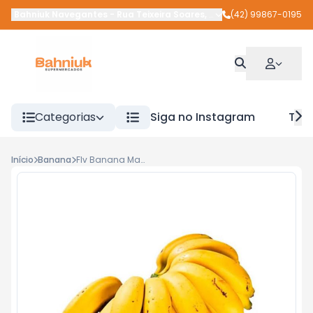
Bahniuk Navegantes
-
Rua Teixeira Soares
,
União da Vitória
(42) 99867-0195
-
PR
Categorias
Siga no Instagram
Tra
Início
Banana
Flv Banana Maca Kg