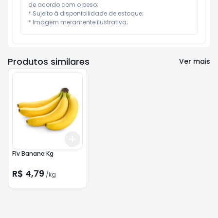
de acordo com o peso;

* Sujeito à disponibilidade de estoque;

* Imagem meramente ilustrativa;
Produtos similares
Ver mais
Add
+
1.5
kg
+
2.5
kg
Flv Banana Kg
R$ 4,79
/
kg