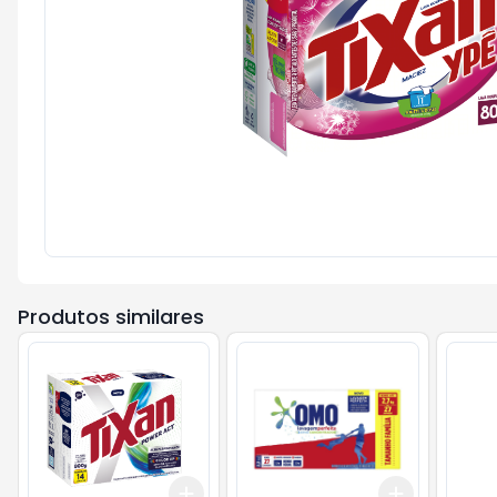
Produtos similares
Add
Add
+
3
+
5
+
10
+
3
+
5
+