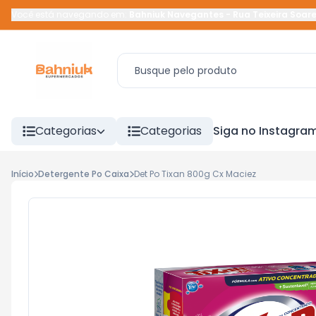
Você está navegando em:
Bahniuk Navegantes
-
Rua Teixeira Soar
Categorias
Categorias
Siga no Instagra
Início
Detergente Po Caixa
Det Po Tixan 800g Cx Maciez