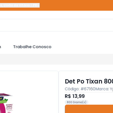
es
,
União da Vitória
-
PR
m
Trabalhe Conosco
Det Po Tixan 8
Código: #
67160
Marca:
Y
R$ 13,99
800 Grama(s)