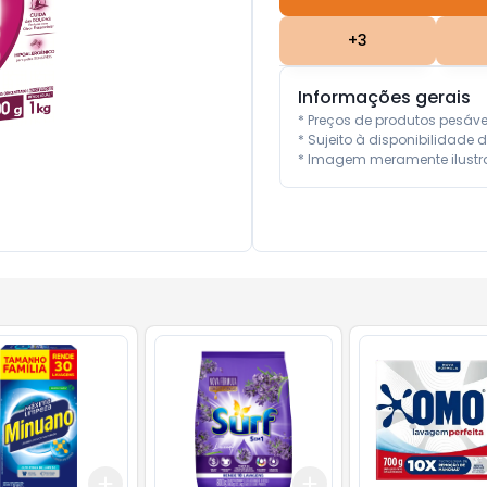
+
3
Informações gerais
* Preços de produtos pesáv
* Sujeito à disponibilidade d
* Imagem meramente ilustra
Add
Add
10
+
3
+
5
+
10
+
3
+
5
+
10