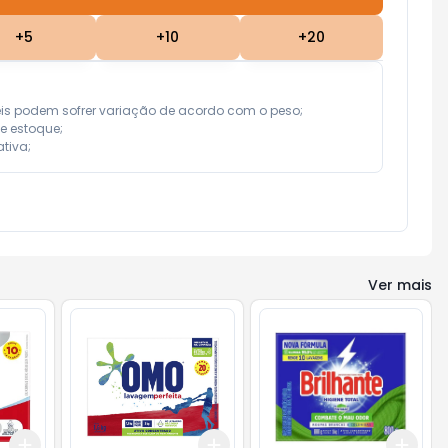
+
5
+
10
+
20
eis podem sofrer variação de acordo com o peso;

e estoque;

tiva;
Ver mais
Add
Add
Add
+
3
+
5
+
10
+
3
+
5
+
10
+
3