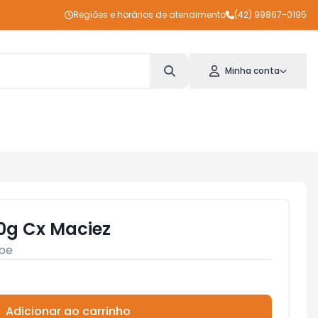
Regiões e horários de atendimento
(42) 99867-0195
Minha conta
00g Cx Maciez
pe
Adicionar ao carrinho
Subtotal:
R$ 0,00