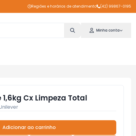
Regiões e horários de atendimento
(42) 99867-0195
Minha conta
e 1,6kg Cx Limpeza Total
Unilever
Adicionar ao carrinho
Subtotal:
R$ 0,00