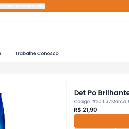
es
,
União da Vitória
-
PR
m
Trabalhe Conosco
Det Po Brilhant
Código: #
201537
Marca:
R$ 21,90