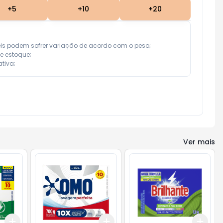
+
5
+
10
+
20
eis podem sofrer variação de acordo com o peso;

e estoque;

tiva;
Ver mais
Add
Add
Add
+
3
+
5
+
10
+
3
+
5
+
10
+
3