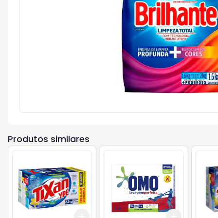
Produtos similares
Add
Add
+
3
+
5
+
10
+
3
+
5
+