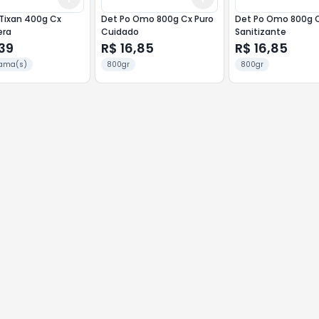
Tixan 400g Cx
Det Po Omo 800g Cx Puro
Det Po Omo 800g 
era
Cuidado
Sanitizante
39
R$ 16,85
R$ 16,85
ama(s)
800gr
800gr