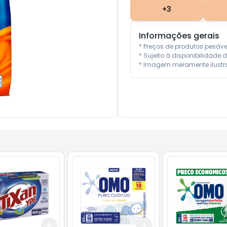
+
3
Informações gerais
* Preços de produtos pesáv
* Sujeito à disponibilidade d
* Imagem meramente ilustra
Add
Add
10
+
3
+
5
+
10
+
3
+
5
+
10