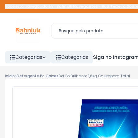
Você está navegando em:
Bahniuk Navegantes
-
Rua Teixeira Soar
Categorias
Categorias
Siga no Instagra
Início
Detergente Po Caixa
Det Po Brilhante 1,6kg Cx Limpeza Total