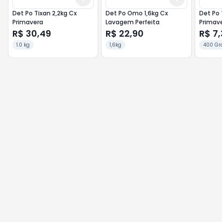
Det Po Tixan 2,2kg Cx
Det Po Omo 1,6kg Cx
Det Po 
Primavera
Lavagem Perfeita
Primav
R$ 30,49
R$ 22,90
R$ 7,
1.0 kg
1,6kg
400 Gr