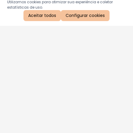
Utilizamos cookies para otimizar sua experiência e coletar
estatísticas de uso.
Aceitar todos
Configurar cookies
Aproveite as nossas promoções!
Cadastre seu e-mail e receba ofertas exclusivas.
QUERO RECEBER