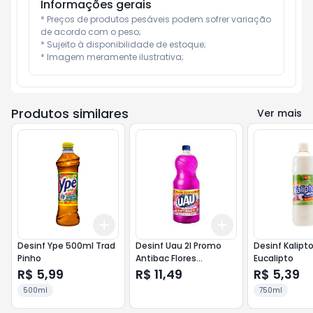
Informações gerais
* Preços de produtos pesáveis podem sofrer variação 
de acordo com o peso;

* Sujeito à disponibilidade de estoque;

* Imagem meramente ilustrativa;
Produtos similares
Ver mais
Add
Add
+
3
+
5
+
10
+
3
+
5
+
10
Desinf Ype 500ml Trad
Desinf Uau 2l Promo
Desinf Kalipt
Pinho
Antibac Flores
Eucalipto
Primaveira
R$ 5,99
R$ 11,49
R$ 5,39
500ml
750ml