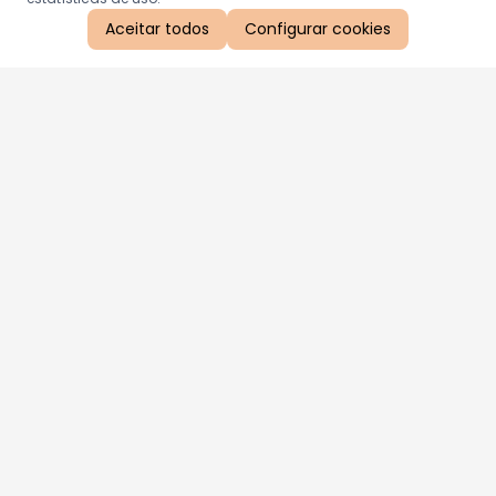
Aceitar todos
Configurar cookies
Aproveite as nossas promoções!
Cadastre seu e-mail e receba ofertas exclusivas.
QUERO RECEBER