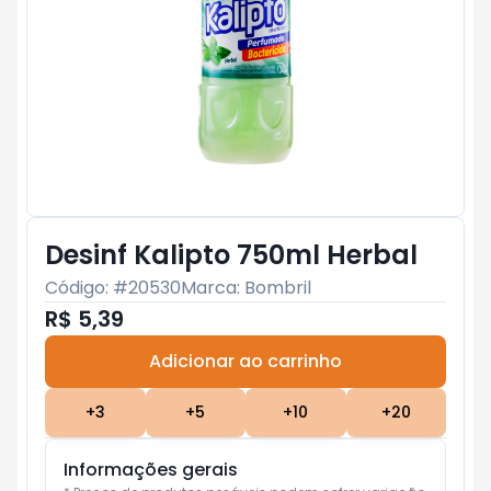
Desinf Kalipto 750ml Herbal
Código: #
20530
Marca:
Bombril
R$ 5,39
Adicionar ao carrinho
Subtotal:
R$ 0
+
3
+
5
+
10
+
20
Informações gerais