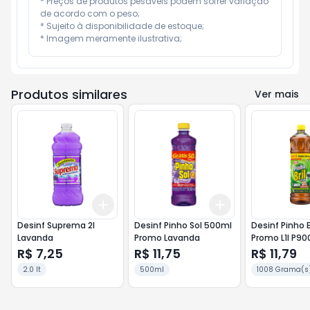
* Preços de produtos pesáveis podem sofrer variação 
de acordo com o peso;

* Sujeito à disponibilidade de estoque;

* Imagem meramente ilustrativa;
Produtos similares
Ver mais
Add
Add
+
3
+
5
+
10
+
3
+
5
+
10
Desinf Suprema 2l
Desinf Pinho Sol 500ml
Desinf Pinho Br
Lavanda
Promo Lavanda
Promo L1l P90
Silvestre
R$ 7,25
R$ 11,75
R$ 11,79
2.0 lt
500ml
1008 Grama(s