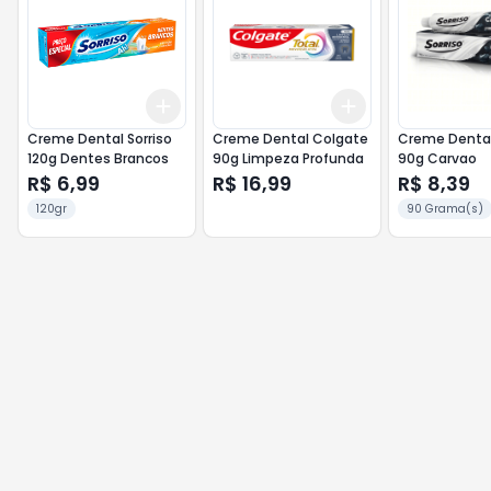
Add
Add
+
3
+
5
+
10
+
3
+
5
+
10
Creme Dental Sorriso
Creme Dental Colgate
Creme Dental
120g Dentes Brancos
90g Limpeza Profunda
90g Carvao
R$ 6,99
R$ 16,99
R$ 8,39
120gr
90 Grama(s)