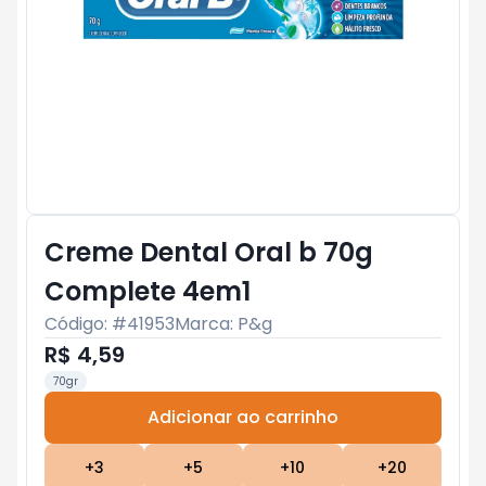
Creme Dental Oral b 70g
Complete 4em1
Código: #
41953
Marca:
P&g
R$ 4,59
70gr
Adicionar ao carrinho
Subtotal:
R$ 0
+
3
+
5
+
10
+
20