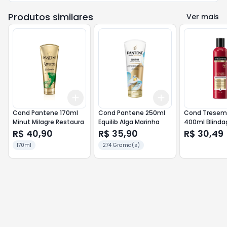
Produtos similares
Ver mais
Add
Add
+
3
+
5
+
10
+
3
+
5
+
10
Cond Pantene 170ml
Cond Pantene 250ml
Cond Trese
Minut Milagre Restaura
Equilib Alga Marinha
400ml Blind
Antiumidade
R$ 40,90
R$ 35,90
R$ 30,49
170ml
274 Grama(s)