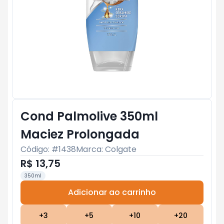
Cond Palmolive 350ml
Maciez Prolongada
Código: #
1438
Marca:
Colgate
R$ 13,75
350ml
Adicionar ao carrinho
Subtotal:
R$ 0
+
3
+
5
+
10
+
20