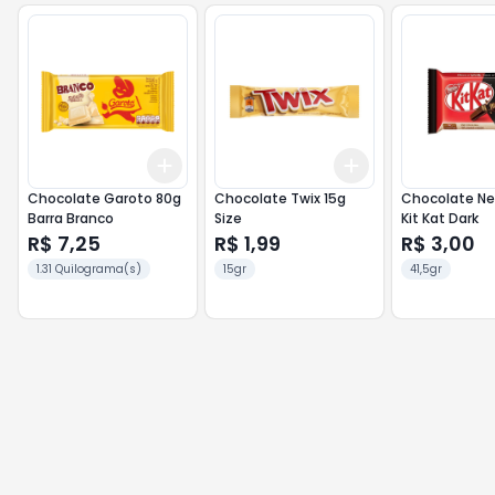
Add
Add
+
3
+
5
+
10
+
3
+
5
+
10
Chocolate Garoto 80g
Chocolate Twix 15g
Chocolate Nes
Barra Branco
Size
Kit Kat Dark
R$ 7,25
R$ 1,99
R$ 3,00
1.31 Quilograma(s)
15gr
41,5gr