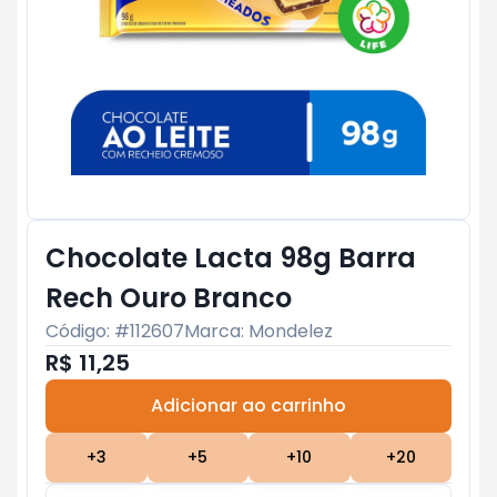
Chocolate Lacta 98g Barra
Rech Ouro Branco
Código: #
112607
Marca:
Mondelez
R$ 11,25
Adicionar ao carrinho
Subtotal:
R$ 0
+
3
+
5
+
10
+
20