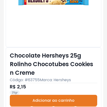
Chocolate Hersheys 25g
Rolinho Chocotubes Cookies
n Creme
Código: #
63755
Marca:
Hersheys
R$ 2,15
25gr
Adicionar ao carrinho
Subtotal:
R$ 0