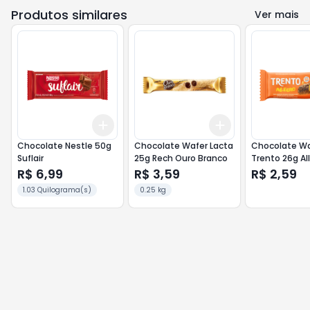
Produtos similares
Ver mais
Add
Add
+
3
+
5
+
10
+
3
+
5
+
10
Chocolate Nestle 50g
Chocolate Wafer Lacta
Chocolate Wa
Suflair
25g Rech Ouro Branco
Trento 26g Al
Amendoim
R$ 6,99
R$ 3,59
R$ 2,59
1.03 Quilograma(s)
0.25 kg