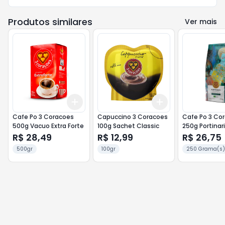
Produtos similares
Ver mais
Add
Add
+
3
+
5
+
10
+
3
+
5
+
10
Cafe Po 3 Coracoes
Capuccino 3 Coracoes
Cafe Po 3 Co
500g Vacuo Extra Forte
100g Sachet Classic
250g Portin
R$ 28,49
R$ 12,99
R$ 26,75
500gr
100gr
250 Grama(s)