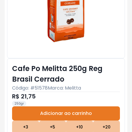
Cafe Po Melitta 250g Reg
Brasil Cerrado
Código: #
51578
Marca:
Melitta
R$ 21,75
250gr
Adicionar ao carrinho
Subtotal:
R$ 0
+
3
+
5
+
10
+
20