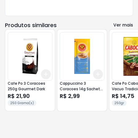
Produtos similares
Ver mais
Add
Add
+
3
+
5
+
10
+
3
+
5
+
10
Cafe Po 3 Coracoes
Cappuccino 3
Cafe Po Cabo
250g Gourmet Dark
Coracoes 14g Sachet
Vacuo Tradici
Light
R$ 21,90
R$ 2,99
R$ 14,75
250 Grama(s)
250gr