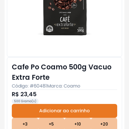
Cafe Po Coamo 500g Vacuo
Extra Forte
Código: #
60481
Marca:
Coamo
R$ 23,45
500 Grama(s)
Adicionar ao carrinho
Subtotal:
R$ 0
+
3
+
5
+
10
+
20