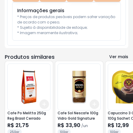
Informações gerais
* Preços de produtos pesáveis podem sofrer variação 
de acordo com o peso;

* Sujeito à disponibilidade de estoque;

* Imagem meramente ilustrativa;
Produtos similares
Ver mais
Add
Add
+
3
+
5
+
10
+
3
+
5
+
10
Cafe Po Melitta 250g
Cafe Sol Nescafe 100g
Capuccino 3 
Reg Brasil Cerrado
Vidro Gold Signature
100g Sachet C
R$ 21,75
R$ 33,90
R$ 12,99
/
un
250gr
100gr
100gr