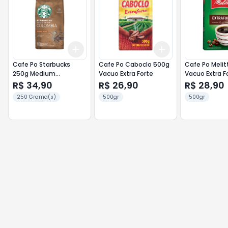
Add
Add
+
3
+
5
+
10
+
3
+
5
+
10
Cafe Po Starbucks
Cafe Po Caboclo 500g
Cafe Po Melit
250g Medium
Vacuo Extra Forte
Vacuo Extra F
Colombia
R$ 34,90
R$ 26,90
R$ 28,90
250 Grama(s)
500gr
500gr