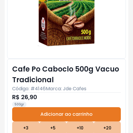
Cafe Po Caboclo 500g Vacuo
Tradicional
Código: #
4146
Marca:
Jde Cafes
R$ 26,90
500gr
Adicionar ao carrinho
Subtotal:
R$ 0
+
3
+
5
+
10
+
20