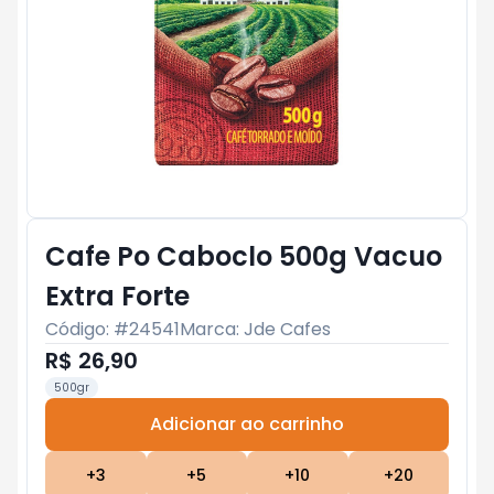
Cafe Po Caboclo 500g Vacuo
Extra Forte
Código: #
24541
Marca:
Jde Cafes
R$ 26,90
500gr
Adicionar ao carrinho
Subtotal:
R$ 0
+
3
+
5
+
10
+
20