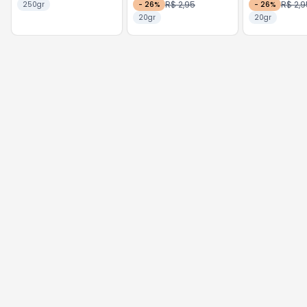
R$ 2,95
R$ 2,9
250gr
-
26
%
-
26
%
20gr
20gr