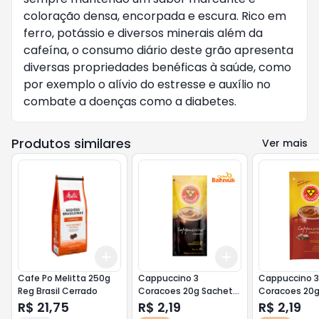
coloração densa, encorpada e escura. Rico em
ferro, potássio e diversos minerais além da
cafeína, o consumo diário deste grão apresenta
diversas propriedades benéficas à saúde, como
por exemplo o alívio do estresse e auxílio no
combate a doenças como a diabetes.
Produtos similares
Ver mais
Add
Add
+
3
+
5
+
10
+
3
+
5
+
10
Cafe Po Melitta 250g
Cappuccino 3
Cappuccino 3
Reg Brasil Cerrado
Coracoes 20g Sachet
Coracoes 20g
Classic
Chocolate
R$ 21,75
R$ 2,19
R$ 2,19