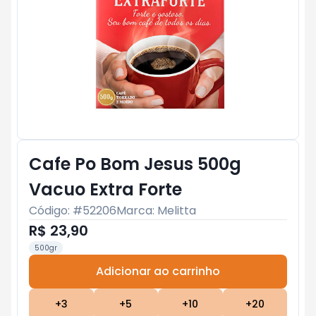
Cafe Po Bom Jesus 500g
Vacuo Extra Forte
Código: #
52206
Marca:
Melitta
R$ 23,90
500gr
Adicionar ao carrinho
Subtotal:
R$ 0
+
3
+
5
+
10
+
20