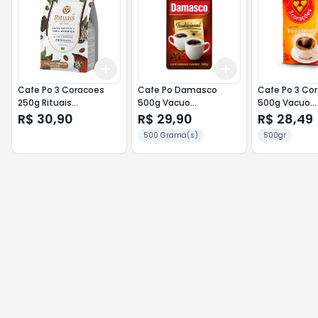
Add
Add
+
3
+
5
+
10
+
3
+
5
+
10
Cafe Po 3 Coracoes
Cafe Po Damasco
Cafe Po 3 Co
250g Rituais
500g Vacuo
500g Vacuo
Chocolate 85+
Tradicional
Tradicional
R$ 30,90
R$ 29,90
R$ 28,49
500 Grama(s)
500gr