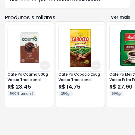
Produtos similares
Ver mais
Add
Add
+
3
+
5
+
10
+
3
+
5
+
10
Cafe Po Coamo 500g
Cafe Po Caboclo 250g
Cafe Po Melit
Vacuo Tradicional
Vacuo Tradicional
Vacuo Extra F
R$ 23,45
R$ 14,75
R$ 27,90
500 Grama(s)
250gr
500gr