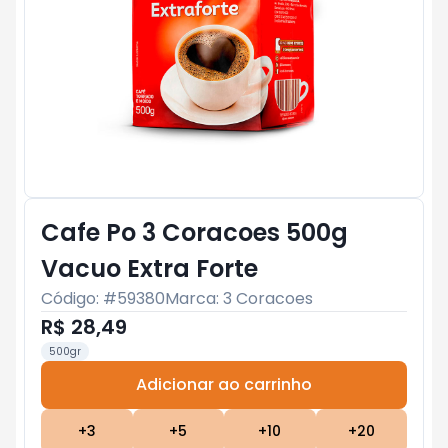
Cafe Po 3 Coracoes 500g
Vacuo Extra Forte
Código: #
59380
Marca:
3 Coracoes
R$ 28,49
500gr
Adicionar ao carrinho
Subtotal:
R$ 0
+
3
+
5
+
10
+
20