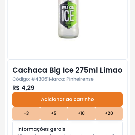
Cachaca Big Ice 275ml Limao
Código: #
43061
Marca:
Pinheirense
R$ 4,29
Adicionar ao carrinho
Subtotal:
R$ 0
+
3
+
5
+
10
+
20
Informações gerais