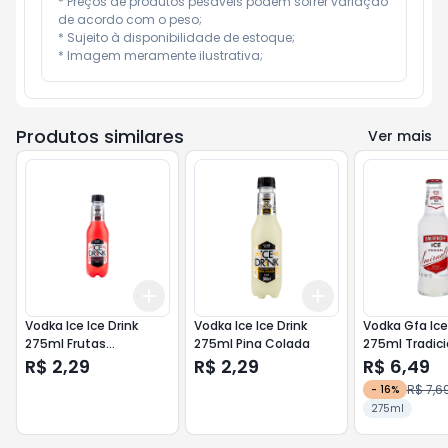
* Preços de produtos pesáveis podem sofrer variação 
de acordo com o peso;

* Sujeito à disponibilidade de estoque;

* Imagem meramente ilustrativa;
Produtos similares
Ver mais
Add
Add
+
3
+
5
+
10
+
3
+
5
+
10
Vodka Ice Ice Drink
Vodka Ice Ice Drink
Vodka Gfa Ice
275ml Frutas
275ml Pina Colada
275ml Tradici
Vermelhas
R$ 2,29
R$ 2,29
R$ 6,49
R$ 7,6
-
16
%
275ml