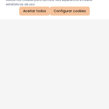
estatísticas de uso.
Aceitar todos
Configurar cookies
Aproveite as nossas promoções!
Cadastre seu e-mail e receba ofertas exclusivas.
QUERO RECEBER