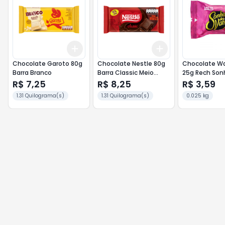
Add
Add
+
3
+
5
+
10
+
3
+
5
+
10
Chocolate Garoto 80g
Chocolate Nestle 80g
Chocolate Wa
Barra Branco
Barra Classic Meio
25g Rech Son
Amargo
R$ 7,25
R$ 8,25
R$ 3,59
1.31 Quilograma(s)
1.31 Quilograma(s)
0.025 kg