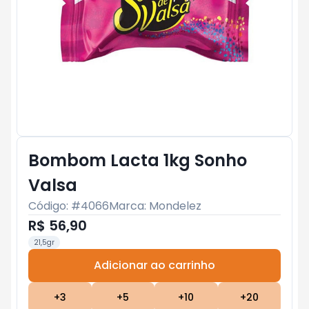
Bombom Lacta 1kg Sonho
Valsa
Código: #
4066
Marca:
Mondelez
R$ 56,90
21,5gr
Adicionar ao carrinho
Subtotal:
R$ 0
+
3
+
5
+
10
+
20