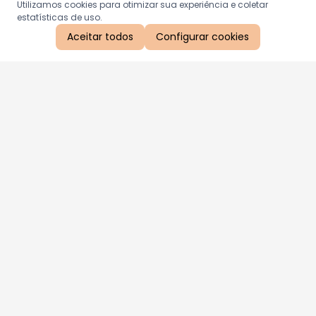
Utilizamos cookies para otimizar sua experiência e coletar
estatísticas de uso.
Aceitar todos
Configurar cookies
Aproveite as nossas promoções!
Cadastre seu e-mail e receba ofertas exclusivas.
QUERO RECEBER