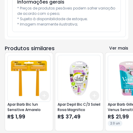
Informações gerais
* Preços de produtos pesáveis podem sofrer variação 
de acordo com o peso;

* Sujeito à disponibilidade de estoque;

* Imagem meramente ilustrativa;
Produtos similares
Ver mais
Add
Add
+
3
+
5
+
10
+
3
+
5
+
10
Apar Barb Bic 1un
Apar Depil Bic C/3 Soleil
Apar Barb Gil
Sensitive Amarelo
Rosa Magnifico
Venus Sensiti
R$ 1,99
R$ 37,49
R$ 21,99
2.0 un